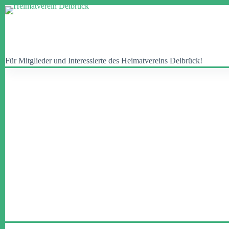
Zum
Inhalt
springen
Für Mitglieder und Interessierte des Heimatvereins Delbrück!