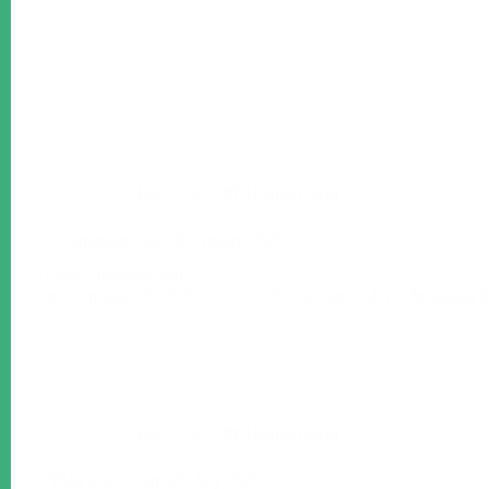
27. Juli 2026
Heimatverein
“Schnatgang” am 30. August 2026
Liebe Heimatfreunde,
am Sonntag, 30.08.2026 um 14:00 Uhr started der Schnatgang in
Weiterlesen
“Schnatgang”
am
30.
August
2026
27. Juli 2026
Heimatverein
“Platt kuiern” am 29. July 2026