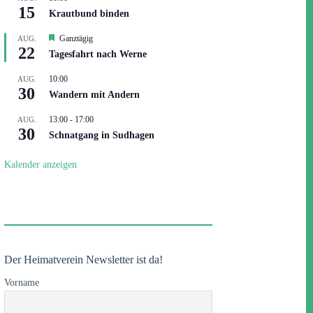
15
Krautbund binden
H
Ganztägig
AUG.
22
e
Tagesfahrt nach Werne
r
v
10:00
AUG.
o
30
r
Wandern mit Andern
g
e
13:00
-
17:00
AUG.
h
30
Schnatgang in Sudhagen
o
b
e
Kalender anzeigen
n
Der Heimatverein Newsletter ist da!
Vorname