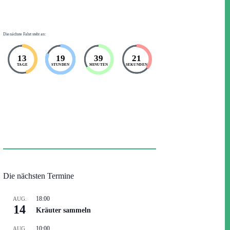
Die nächste Fahrt steht an:
13
19
39
21
TAGE
STUNDEN
MINUTEN
SEKUNDEN
Die nächsten Termine
18:00
AUG.
14
Kräuter sammeln
10:00
AUG.