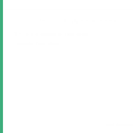
zur
Wanderung
am
Palmsonntag
26. März 2026
Allgemein
,
Heimatverein
29.03.2026 Wanderung am Palmsonntag
Wanderung Palmsonntag
Weiterlesen
29.03.2026
Wanderung
am
Palmsonntag
20. 
Jahreshauptve