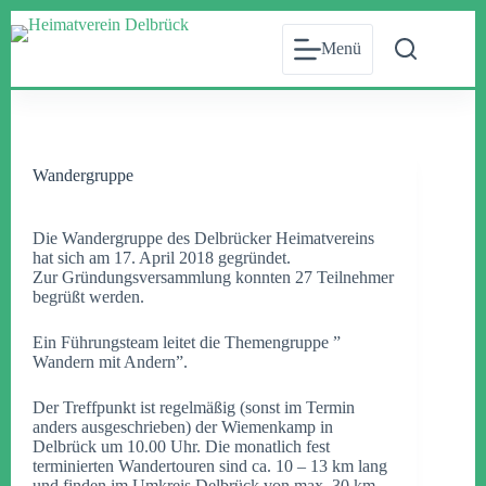
Zum
Inhalt
Menü
springen
Wandergruppe
Die Wandergruppe des Delbrücker Heimatvereins
hat sich am 17. April 2018 gegründet.
Zur Gründungsversammlung konnten 27 Teilnehmer
begrüßt werden.
Ein Führungsteam leitet die Themengruppe ”
Wandern mit Andern”.
Der Treffpunkt ist regelmäßig (sonst im Termin
anders ausgeschrieben) der Wiemenkamp in
Delbrück um 10.00 Uhr. Die monatlich fest
terminierten Wandertouren sind ca. 10 – 13 km lang
und finden im Umkreis Delbrück von max. 30 km