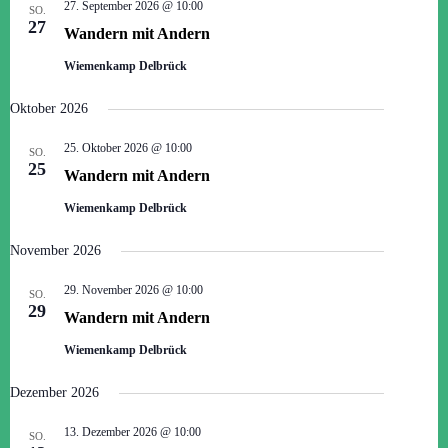
27. September 2026 @ 10:00
i
A
SO.
27
g
n
Wandern mit Andern
a
s
t
i
Wiemenkamp Delbrück
i
c
o
h
Oktober 2026
n
t
e
25. Oktober 2026 @ 10:00
n
SO.
25
-
Wandern mit Andern
N
a
Wiemenkamp Delbrück
v
i
November 2026
g
a
29. November 2026 @ 10:00
SO.
t
29
i
Wandern mit Andern
o
n
Wiemenkamp Delbrück
Dezember 2026
13. Dezember 2026 @ 10:00
SO.