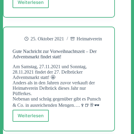
Weiterlesen
Update
zum
Adventsmarkt
–
Der
Heimatverein
nimmt
25. Oktober 2021
Heimatverein
nicht
teil!
Gute Nachricht zur Vorweihnachtszeit – Der
Adventsmarkt findet statt!
Am Samstag, 27.11.2021 und Sonntag,
28.11.2021 findet der 27. Delbrücker
Adventsmarkt statt! 🤩
Anders als in den Jahren zuvor verkauft der
Heimatverein Delbrück dieses Jahr nur
Püfferkes.
Nebenan und schräg gegenüber gibt es Punsch
& Co. in ausreichenden Mengen….🍷🍺🥂🕶
Weiterlesen
Gute
Nachricht
zur