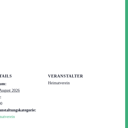
TAILS
VERANSTALTER
Heimatverein
um:
 August 2026
:
00
anstaltungskategorie:
matverein