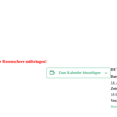
e Rosenschere mitbringen!
DE
Zum Kalender hinzufügen
Dat
14.
Zeit
18:
Ver
Hei