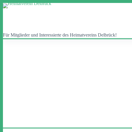
Zum
Inhalt
springen
Für Mitglieder und Interessierte des Heimatvereins Delbrück!