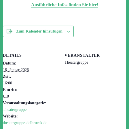
Ausführliche Infos finden Sie hier!
Zum Kalender hinzufügen
DETAILS
VERANSTALTER
Theatergruppe
Datum:
18. Januar 2026
Zeit:
16:00
Eintritt:
€10
Veranstaltungskategorie:
Theatergruppe
Website:
theatergruppe-delbrueck.de