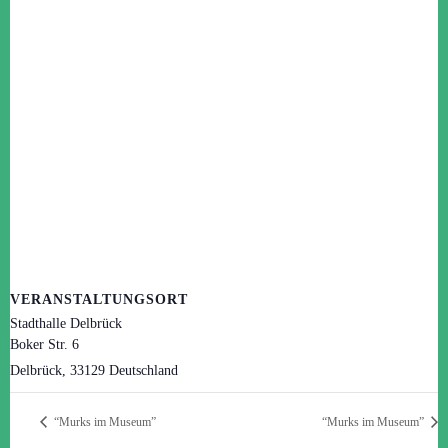
VERANSTALTUNGSORT
Stadthalle Delbrück
Boker Str. 6
Delbrück
,
33129
Deutschland
“Murks im Museum”
“Murks im Museum”