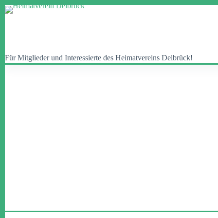
Zum
Inhalt
springen
Für Mitglieder und Interessierte des Heimatvereins Delbrück!