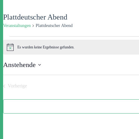
Plattdeutscher Abend
Veranstaltungen
Plattdeutscher Abend
Veranstaltungen
Es wurden keine Ergebnisse gefunden.
H
i
n
Anstehende
w
e
D
i
a
s
t
Vorherige
u
Veranstaltungen
m
w
ä
h
l
e
n
.