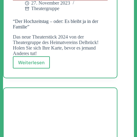
27. November 2023
Theatergruppe
“Der Hochzeitstag – oder: Es bleibt ja in der
Familie”
Das neue Theaterstück 2024 von der
Theatergruppe des Heimatvereins Delbrück!
Holen Sie sich Ihre Karte, bevor es jemand
Anderes tut!
Weiterlesen
“Der
Hochzeitstag
–
oder:
Es
bleibt
ja
in
der
Familie”