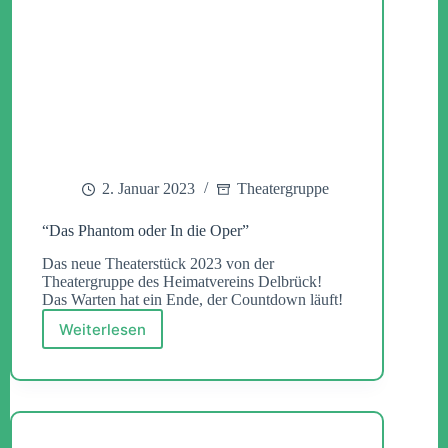
2. Januar 2023
Theatergruppe
“Das Phantom oder In die Oper”
Das neue Theaterstück 2023 von der
Theatergruppe des Heimatvereins Delbrück!
Das Warten hat ein Ende, der Countdown läuft!
Weiterlesen
“Das
Phantom
oder
In
die
Oper”