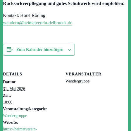
Rucksackverpflegung und gutes Schuhwerk wird empfohlen!
Kontakt: Horst Röding
wandern@heimatverein-delbrueck.de
Zum Kalender hinzufügen
DETAILS
VERANSTALTER
Wandergruppe
Datum:
31. Mai 2026
Zeit:
10:00
Veranstaltungskategorie:
Wandergruppe
Website:
https://heimatverein-