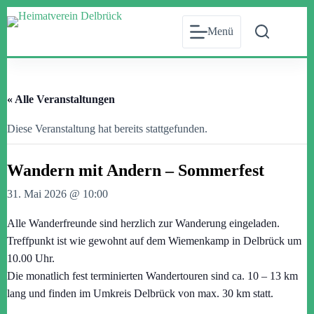
Zum
Inhalt
Menü
springen
« Alle Veranstaltungen
Diese Veranstaltung hat bereits stattgefunden.
Wandern mit Andern – Sommerfest
31. Mai 2026 @ 10:00
Alle Wanderfreunde sind herzlich zur Wanderung eingeladen.
Treffpunkt ist wie gewohnt auf dem Wiemenkamp in Delbrück um
10.00 Uhr.
Die monatlich fest terminierten Wandertouren sind ca. 10 – 13 km
lang und finden im Umkreis Delbrück von max. 30 km statt.